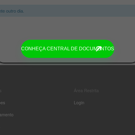
nte outro dia.
CONHEÇA CENTRAL DE DOCUMENTOS
s
Área Restrita
ões
Login
amento
s